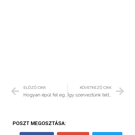
ELŐZŐ CIKK
KÖVETKEZŐ CIKK
Hogyan épül fel egy stabil Facebook hirdetési stratégia?
Így szerveztünk teltházas rendezvényt – Titkok a Social media kommunikációról
POSZT MEGOSZTÁSA: