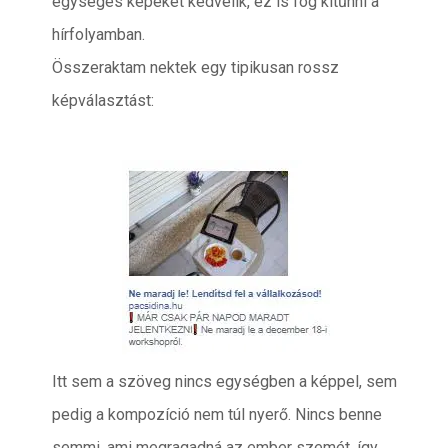
egységes képeket kedvelik, ez is fog kitűnni a
hírfolyamban.
Összeraktam nektek egy tipikusan rossz
képválasztást:
Itt sem a szöveg nincs egységben a képpel, sem
pedig a kompozíció nem túl nyerő. Nincs benne
semmi, ami megragadná az ember szemét, így