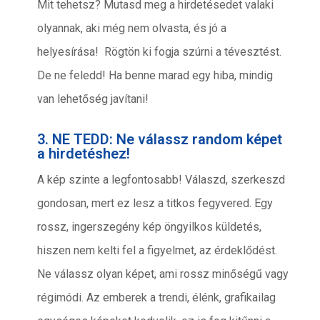
Mit tehetsz? Mutasd meg a hirdetésedet valaki
olyannak, aki még nem olvasta, és jó a
helyesírása! Rögtön ki fogja szúrni a tévesztést.
De ne feledd! Ha benne marad egy hiba, mindig
van lehetőség javítani!
3. NE TEDD: Ne válassz random képet
a hirdetéshez!
A kép szinte a legfontosabb! Válaszd, szerkeszd
gondosan, mert ez lesz a titkos fegyvered. Egy
rossz, ingerszegény kép öngyilkos küldetés,
hiszen nem kelti fel a figyelmet, az érdeklődést.
Ne válassz olyan képet, ami rossz minőségű vagy
régimódi. Az emberek a trendi, élénk, grafikailag