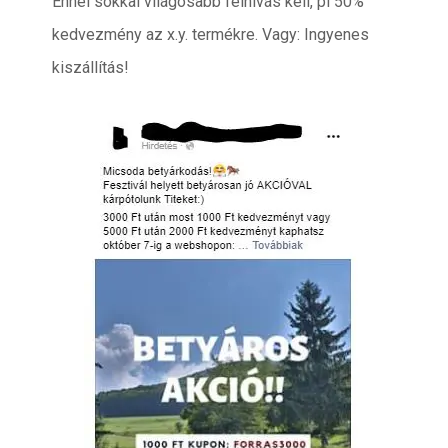
Ennél sokkal világosabb felhívás kell, pl 50%
kedvezmény az x.y. termékre. Vagy: Ingyenes
kiszállítás!