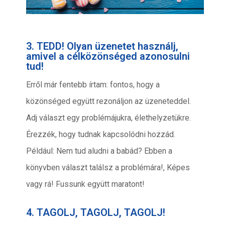
3. TEDD! Olyan üzenetet használj,
amivel a célközönséged azonosulni
tud!
Erről már fentebb írtam: fontos, hogy a
közönséged együtt rezonáljon az üzeneteddel.
Adj választ egy problémájukra, élethelyzetükre.
Érezzék, hogy tudnak kapcsolódni hozzád.
Például: Nem tud aludni a babád? Ebben a
könyvben választ találsz a problémára!, Képes
vagy rá! Fussunk együtt maratont!
4. TAGOLJ, TAGOLJ, TAGOLJ!