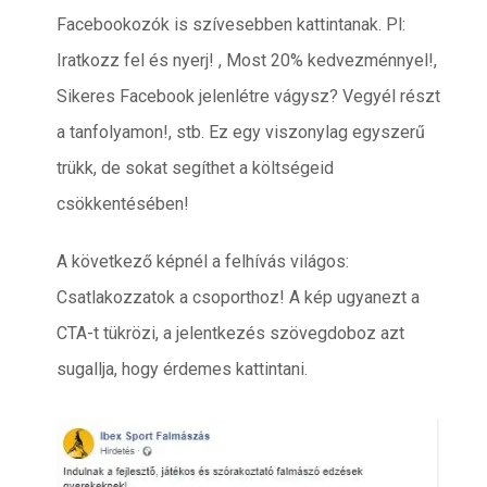
Facebookozók is szívesebben kattintanak. Pl:
Iratkozz fel és nyerj! , Most 20% kedvezménnyel!,
Sikeres Facebook jelenlétre vágysz? Vegyél részt
a tanfolyamon!, stb. Ez egy viszonylag egyszerű
trükk, de sokat segíthet a költségeid
csökkentésében!
A következő képnél a felhívás világos:
Csatlakozzatok a csoporthoz! A kép ugyanezt a
CTA-t tükrözi, a jelentkezés szövegdoboz azt
sugallja, hogy érdemes kattintani.